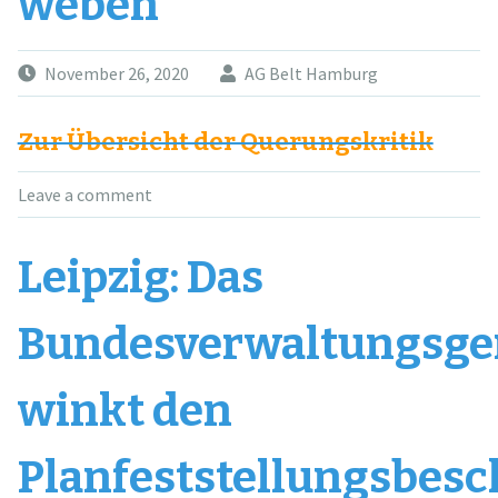
weben
November 26, 2020
AG Belt Hamburg
Zur Übersicht der Querungskritik
Leave a comment
Leipzig: Das
Bundesverwaltungsge
winkt den
Planfeststellungsbesc