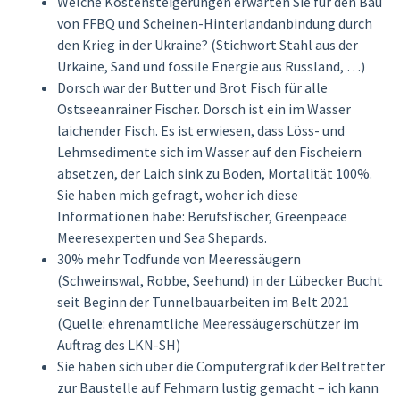
Welche Kostensteigerungen erwarten Sie für den Bau
von FFBQ und Scheinen-Hinterlandanbindung durch
den Krieg in der Ukraine? (Stichwort Stahl aus der
Urkaine, Sand und fossile Energie aus Russland, …)
Dorsch war der Butter und Brot Fisch für alle
Ostseeanrainer Fischer. Dorsch ist ein im Wasser
laichender Fisch. Es ist erwiesen, dass Löss- und
Lehmsedimente sich im Wasser auf den Fischeiern
absetzen, der Laich sink zu Boden, Mortalität 100%.
Sie haben mich gefragt, woher ich diese
Informationen habe: Berufsfischer, Greenpeace
Meeresexperten und Sea Shepards.
30% mehr Todfunde von Meeressäugern
(Schweinswal, Robbe, Seehund) in der Lübecker Bucht
seit Beginn der Tunnelbauarbeiten im Belt 2021
(Quelle: ehrenamtliche Meeressäugerschützer im
Auftrag des LKN-SH)
Sie haben sich über die Computergrafik der Beltretter
zur Baustelle auf Fehmarn lustig gemacht – ich kann