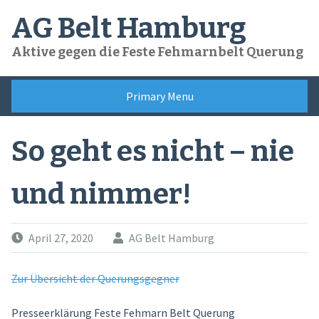
Skip
AG Belt Hamburg
to
content
Aktive gegen die Feste Fehmarnbelt Querung
Primary Menu
So geht es nicht – nie
und nimmer!
April 27, 2020
AG Belt Hamburg
Zur Übersicht der Querungsgegner
Presseerklärung Feste Fehmarn Belt Querung