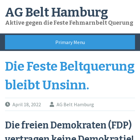
Skip
AG Belt Hamburg
to
content
Aktive gegen die Feste Fehmarnbelt Querung
Primary Menu
Die Feste Beltquerung
bleibt Unsinn.
April 18, 2022
AG Belt Hamburg
Die freien Demokraten (FDP)
vertragen keine Demokratie!